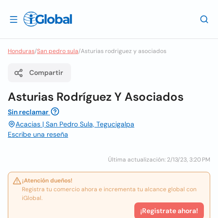
Honduras
/
San pedro sula
/
Asturias rodriguez y asociados
Compartir
Asturias Rodríguez Y Asociados
Sin reclamar
Acacias | San Pedro Sula, Tegucigalpa
Escribe una reseña
Última actualización: 2/13/23, 3:20 PM
¡Atención dueños!
Registra tu comercio ahora e incrementa tu alcance global con
iGlobal.
¡Registrate ahora!