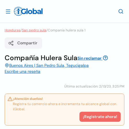
Honduras
/
San pedro sula
/
Compania hulera sula 1
Compartir
Compañía Hulera Sula
Sin reclamar
Buenos Aires | San Pedro Sula, Tegucigalpa
Escribe una reseña
Última actualización: 2/13/23, 3:25 PM
¡Atención dueños!
Registra tu comercio ahora e incrementa tu alcance global con
iGlobal.
¡Registrate ahora!