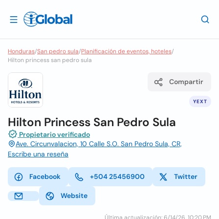
Honduras
/
San pedro sula
/
Planificación de eventos, hoteles
/
Hilton princess san pedro sula
Compartir
YEXT
Hilton Princess San Pedro Sula
Propietario verificado
Ave. Circunvalacion, 10 Calle S.O. San Pedro Sula, CR,
Escribe una reseña
Facebook
+504 25456900
Twitter
Website
Última actualización: 6/14/26, 10:20 PM