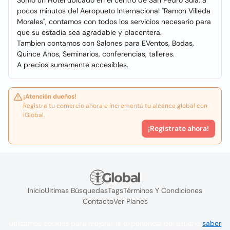
Somo un Hotel ubicado en el centro de San Pedro Sula, a
pocos minutos del Aeropueto Internacional "Ramon Villeda
Morales", contamos con todos los servicios necesario para
que su estadia sea agradable y placentera.
Tambien contamos con Salones para EVentos, Bodas,
Quince Años, Seminarios, conferencias, talleres.
A precios sumamente accesibles.
¡Atención dueños!
Registra tu comercio ahora e incrementa tu alcance global con
iGlobal.
¡Registrate ahora!
Inicio
Ultimas Búsquedas
Tags
Términos Y Condiciones
Contacto
Ver Planes
Utilizamos cookies para mejorar la experiencia del usuario
saber