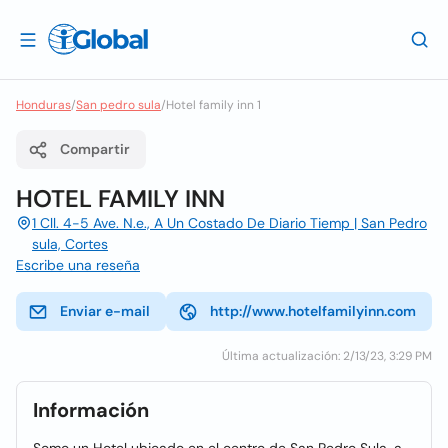
Honduras
/
San pedro sula
/
Hotel family inn 1
Compartir
HOTEL FAMILY INN
1 Cll. 4-5 Ave. N.e., A Un Costado De Diario Tiemp | San Pedro
sula, Cortes
Escribe una reseña
Enviar e-mail
http://www.hotelfamilyinn.com
Última actualización: 2/13/23, 3:29 PM
Información