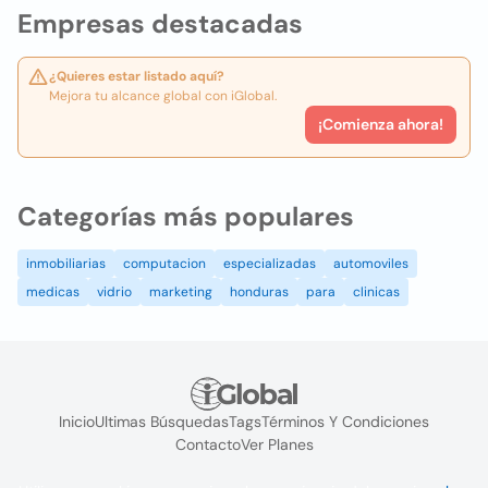
Empresas destacadas
¿Quieres estar listado aquí?
Mejora tu alcance global con iGlobal.
¡Comienza ahora!
Categorías más populares
inmobiliarias
computacion
especializadas
automoviles
medicas
vidrio
marketing
honduras
para
clinicas
Inicio
Ultimas Búsquedas
Tags
Términos Y Condiciones
Contacto
Ver Planes