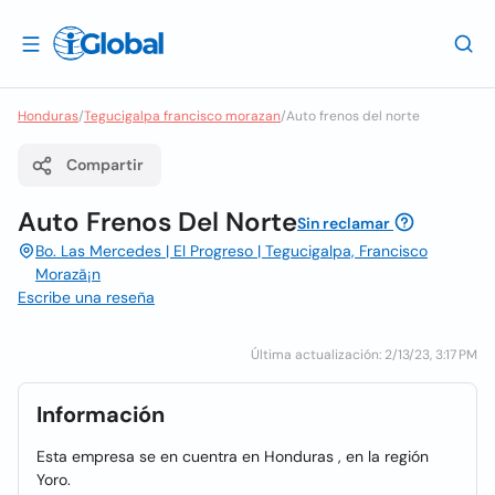
Honduras
/
Tegucigalpa francisco morazan
/
Auto frenos del norte
Compartir
Auto Frenos Del Norte
Sin reclamar
Bo. Las Mercedes | El Progreso | Tegucigalpa, Francisco
Morazã¡n
Escribe una reseña
Última actualización: 2/13/23, 3:17 PM
Información
Esta empresa se en cuentra en Honduras , en la región
Yoro.