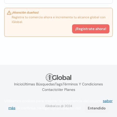
¡Atención dueños!
Registra tu comercio ahora e incrementa tu alcance global con
iGlobal.
¡Registrate ahora!
Inicio
Ultimas Búsquedas
Tags
Términos Y Condiciones
Contacto
Ver Planes
Utilizamos cookies para mejorar la experiencia del usuario
saber
iGlobal.co @ 2024
más
. Si continúa navegando acepta su uso.
Entendido