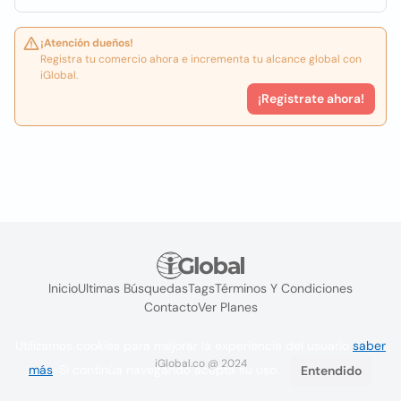
¡Atención dueños!
Registra tu comercio ahora e incrementa tu alcance global con
iGlobal.
¡Registrate ahora!
Inicio
Ultimas Búsquedas
Tags
Términos Y Condiciones
Contacto
Ver Planes
Utilizamos cookies para mejorar la experiencia del usuario
saber
iGlobal.co @ 2024
más
. Si continúa navegando acepta su uso.
Entendido