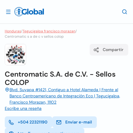
Honduras
/
Tegucigalpa francisco morazan
/
Centromatic s a de c v sellos colop
Compartir
Centromatic S.A. de C.V. - Sellos
COLOP
Blvd. Suyapa #1421, Contiguo a Hotel Alameda | Frente al
Banco Centroamericano de Integración Eco | Tegucigalpa,
Francisco Morazan, 11102
Escribe una reseña
+504 22321190
Enviar e-mail