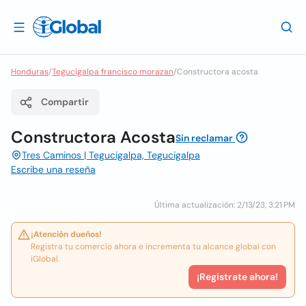
Honduras
/
Tegucigalpa francisco morazan
/
Constructora acosta
Compartir
Constructora Acosta
Sin reclamar
Tres Caminos | Tegucigalpa, Tegucigalpa
Escribe una reseña
Última actualización: 2/13/23, 3:21 PM
¡Atención dueños!
Registra tu comercio ahora e incrementa tu alcance global con
iGlobal.
¡Registrate ahora!