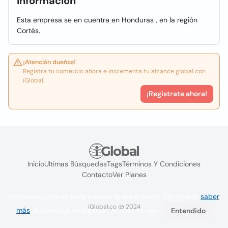
Información
Esta empresa se en cuentra en Honduras , en la región
Cortés.
¡Atención dueños!
Registra tu comercio ahora e incrementa tu alcance global con
iGlobal.
¡Registrate ahora!
Inicio
Ultimas Búsquedas
Tags
Términos Y Condiciones
Contacto
Ver Planes
Utilizamos cookies para mejorar la experiencia del usuario
saber
iGlobal.co @ 2024
más
. Si continúa navegando acepta su uso.
Entendido