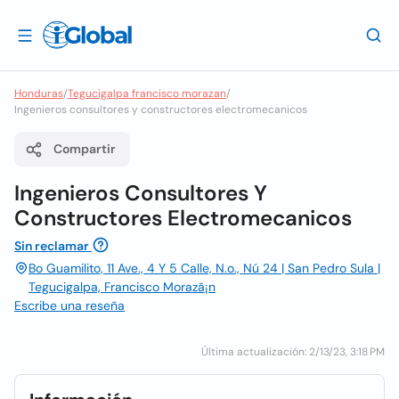
Honduras
/
Tegucigalpa francisco morazan
/
Ingenieros consultores y constructores electromecanicos
Compartir
Ingenieros Consultores Y
Constructores Electromecanicos
Sin reclamar
Bo Guamilito, 11 Ave., 4 Y 5 Calle, N.o., Nú 24 | San Pedro Sula |
Tegucigalpa, Francisco Morazã¡n
Escribe una reseña
Última actualización: 2/13/23, 3:18 PM