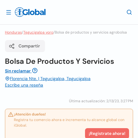
Honduras
/
Tegucigalpa yoro
/
Bolsa de productos y servicios agrobolsa
Compartir
Bolsa De Productos Y Servicios
Sin reclamar
Florencia Nte. | Tegucigalpa, Tegucigalpa
Escribe una reseña
Última actualización: 2/13/23, 3:27 PM
¡Atención dueños!
Registra tu comercio ahora e incrementa tu alcance global con
iGlobal.
¡Registrate ahora!