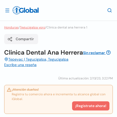
Honduras
/
Tegucigalpa yoro
/
Clinica dental ana herrera 1
Compartir
Clinica Dental Ana Herrera
Sin reclamar
Tepeyac | Tegucigalpa, Tegucigalpa
Escribe una reseña
Última actualización: 2/13/23, 3:22 PM
¡Atención dueños!
Registra tu comercio ahora e incrementa tu alcance global con
iGlobal.
¡Registrate ahora!