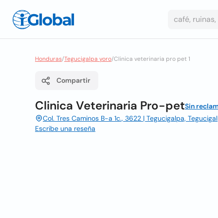
Honduras
/
Tegucigalpa yoro
/
Clinica veterinaria pro pet 1
Compartir
Clinica Veterinaria Pro-pet
Sin recla
Col. Tres Caminos B-a 1c., 3622 | Tegucigalpa, Teguciga
Escribe una reseña