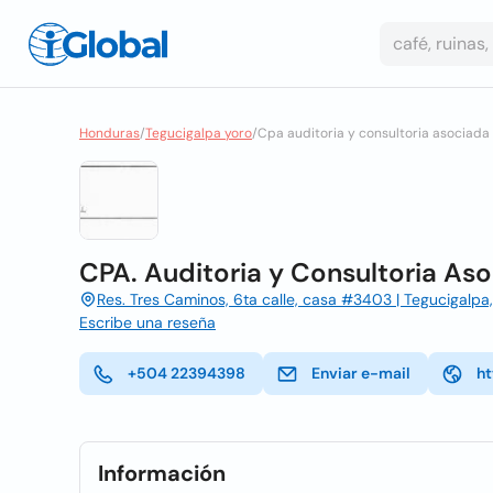
Honduras
/
Tegucigalpa yoro
/
Cpa auditoria y consultoria asociada
CPA. Auditoria y Consultoria As
Res. Tres Caminos, 6ta calle, casa #3403 | Tegucigalpa
Escribe una reseña
+504 22394398
Enviar e-mail
ht
Información