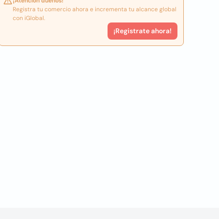
¡Atención dueños!
Registra tu comercio ahora e incrementa tu alcance global
con iGlobal.
¡Registrate ahora!