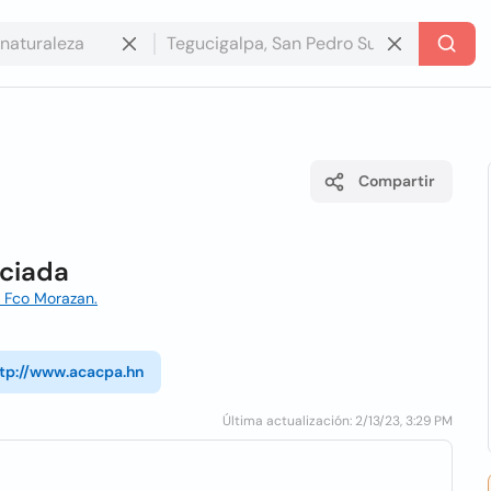
Compartir
ociada
, Fco Morazan.
tp://www.acacpa.hn
Última actualización: 2/13/23, 3:29 PM