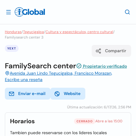
Honduras
/
Tegucigalpa
/
Cultura y espectáculos, centro cultural
/
Familysearch center 3
YEXT
Compartir
FamilySearch center
Propietario verificado
Avenida Juan Lindo Tegucigalpa, Francisco Morazan,
Escribe una reseña
Enviar e-mail
Website
Última actualización: 6/17/26, 2:56 PM
Horarios
Abre a las 15:00
CERRADO
Tambien puede reservarse con los lideres locales