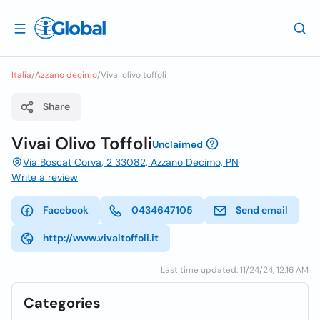
Italia
/
Azzano decimo
/
Vivai olivo toffoli
Share
Vivai Olivo Toffoli
Unclaimed
Via Boscat Corva, 2 33082, Azzano Decimo, PN
Write a review
Facebook
0434647105
Send email
http://www.vivaitoffoli.it
Last time updated: 11/24/24, 12:16 AM
Categories