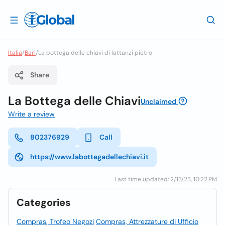
Italia
/
Bari
/
La bottega delle chiavi di lattanzi pietro
Share
La Bottega delle Chiavi
Unclaimed
Write a review
802376929
Call
https://www.labottegadellechiavi.it
Last time updated: 2/13/23, 10:22 PM
Categories
Compras, Trofeo Negozi
Compras, Attrezzature di Ufficio