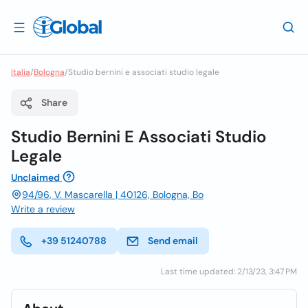
Italia
/
Bologna
/
Studio bernini e associati studio legale
Share
Studio Bernini E Associati Studio
Legale
Unclaimed
94/96, V. Mascarella | 40126, Bologna, Bo
Write a review
+39 51240788
Send email
Last time updated: 2/13/23, 3:47 PM