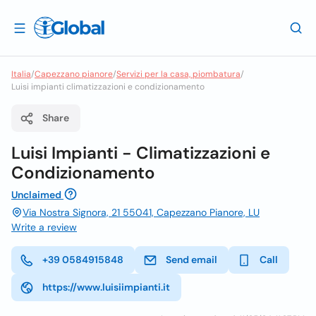
Italia
/
Capezzano pianore
/
Servizi per la casa, piombatura
/
Luisi impianti climatizzazioni e condizionamento
Share
Luisi Impianti - Climatizzazioni e
Condizionamento
Unclaimed
Via Nostra Signora, 21 55041, Capezzano Pianore, LU
Write a review
+39 0584915848
Send email
Call
https://www.luisiimpianti.it