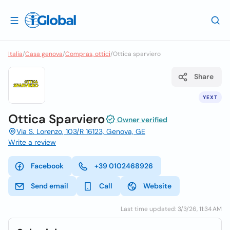
Italia
/
Casa genova
/
Compras, ottici
/
Ottica sparviero
Share
YEXT
Ottica Sparviero
Owner verified
Via S. Lorenzo, 103/R 16123, Genova, GE
Write a review
Facebook
+39 0102468926
Send email
Call
Website
Last time updated: 3/3/26, 11:34 AM