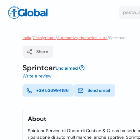
Italia
/
Casalgrande
/
Automotivo, riparazioni auto
/
Sprintcar
Share
Sprintcar
Unclaimed
Write a review
+39 536994186
Send email
About
Spintcar Service di Gherardi Cristian & C. sas ha sede a
riparazione di auto multimarche, anche sportive. Sprintc