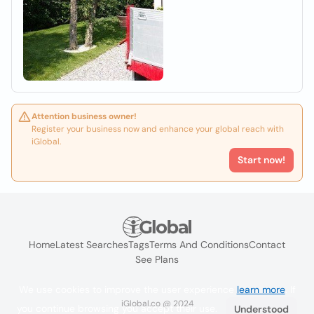
Attention business owner!
Register your business now and enhance your global reach with
iGlobal.
Start now!
Home
Latest Searches
Tags
Terms And Conditions
Contact
See Plans
We use cookies to improve the user experience
learn more
. If
iGlobal.co @ 2024
you continue browsing you accept their use.
Understood