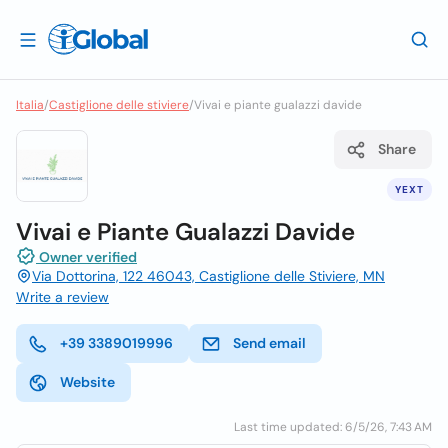
Italia
/
Castiglione delle stiviere
/
Vivai e piante gualazzi davide
Share
YEXT
Vivai e Piante Gualazzi Davide
Owner verified
Via Dottorina, 122 46043, Castiglione delle Stiviere, MN
Write a review
+39 3389019996
Send email
Website
Last time updated: 6/5/26, 7:43 AM