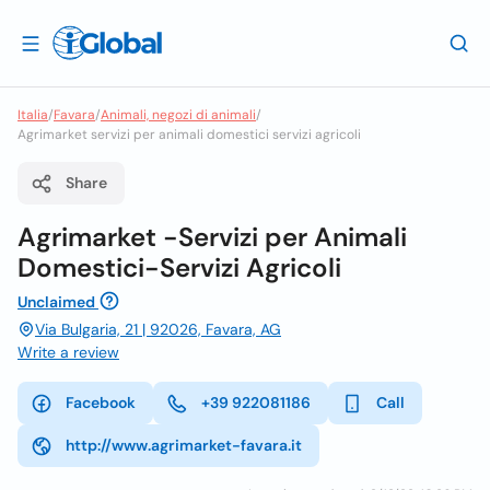
Italia
/
Favara
/
Animali, negozi di animali
/
Agrimarket servizi per animali domestici servizi agricoli
Share
Agrimarket -Servizi per Animali
Domestici-Servizi Agricoli
Unclaimed
Via Bulgaria, 21 | 92026, Favara, AG
Write a review
Facebook
+39 922081186
Call
http://www.agrimarket-favara.it