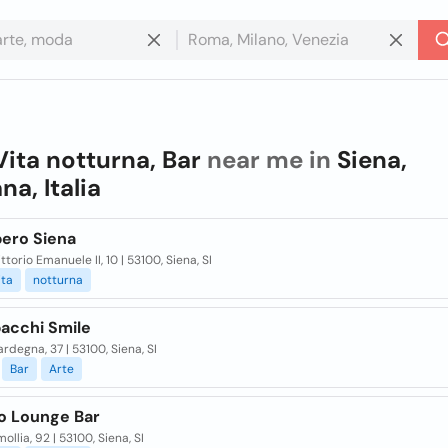
Vita notturna, Bar
near me in
Siena,
na, Italia
pero Siena
ittorio Emanuele II, 10 | 53100, Siena, SI
ita
notturna
bacchi Smile
ardegna, 37 | 53100, Siena, SI
Bar
Arte
o Lounge Bar
ollia, 92 | 53100, Siena, SI