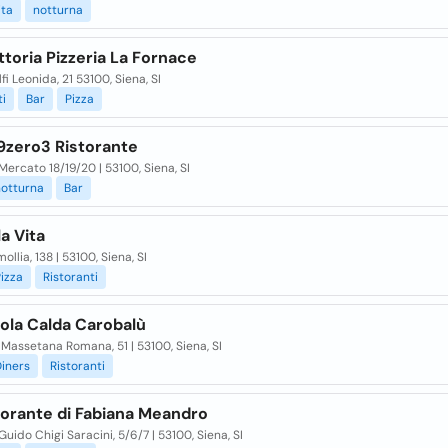
ita
notturna
ttoria Pizzeria La Fornace
lfi Leonida, 21 53100, Siena, SI
ti
Bar
Pizza
9zero3 Ristorante
Mercato 18/19/20 | 53100, Siena, SI
notturna
Bar
la Vita
ollia, 138 | 53100, Siena, SI
izza
Ristoranti
ola Calda Carobalù
Massetana Romana, 51 | 53100, Siena, SI
iners
Ristoranti
torante di Fabiana Meandro
Guido Chigi Saracini, 5/6/7 | 53100, Siena, SI