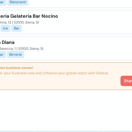
Bar
Ristoranti
eria Gelateria Bar Nocino
ina, 13 | 53100, Siena, SI
Ice
Bar
a Diana
fasecca, 1 | 53100, Siena, SI
ar
Birrerie
ion business owner!
er your business now and enhance your global reach with iGlobal.
Sta