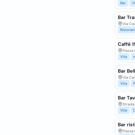
Bar
V
Bar Tra
Via Cia
Ristoran
Caffè 1
Piazza 
Vita
Bar Bel
Via Cam
Vita
P
Bar Tav
Strada 
Vita
D
Bar ris
Piazza 