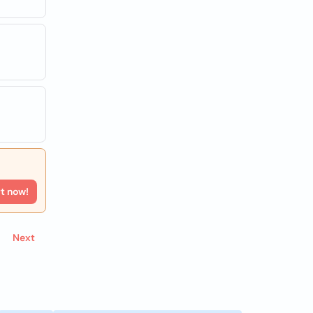
rt now!
Next