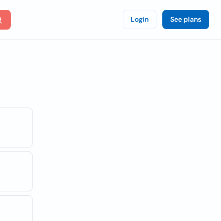
Login
See plans