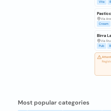
Vita
Pasticc
Via Aret
Cream
Birra L
Via Stu
Pub
B
Attent
Regist
Most popular categories