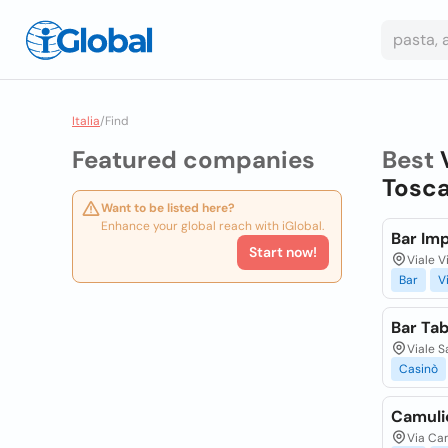
Italia
/
Find
Featured companies
Best
Tosca
Want to be listed here?
Enhance your global reach with iGlobal.
Bar Im
Start now!
Viale V
Bar
V
Bar Ta
Viale S
Casinò
Camuli
Via Cam