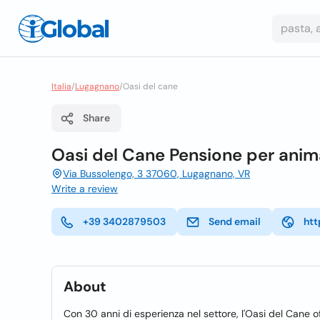
Italia
/
Lugagnano
/
Oasi del cane
Share
Oasi del Cane Pensione per anim
Via Bussolengo, 3 37060, Lugagnano, VR
Write a review
+39 3402879503
Send email
htt
About
Con 30 anni di esperienza nel settore, l'Oasi del Cane offr