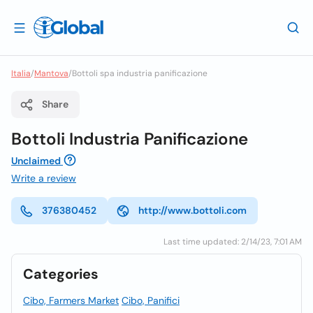
Italia
/
Mantova
/
Bottoli spa industria panificazione
Share
Bottoli Industria Panificazione
Unclaimed
Write a review
376380452
http://www.bottoli.com
Last time updated: 2/14/23, 7:01 AM
Categories
Cibo, Farmers Market
Cibo, Panifici