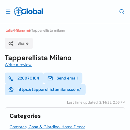
Italia
/
Milano mi
/
Tapparellista milano
Share
Tapparellista Milano
Write a review
228970184
Send email
https://tapparellistamilano.com/
Last time updated: 2/14/23, 2:56 PM
Categories
Compras, Casa & Giardino, Home Decor