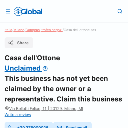
Italia
/
Milano
/
Compras, trofeo negozi
/
Casa dell ottone sas
Share
Casa dell'Ottone
Unclaimed
This business has not yet been
claimed by the owner or a
representative. Claim this business
Via Bellotti Felice, 11 | 20129, Milano, MI
Write a review
+39 276000025
Send email