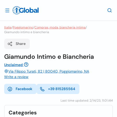
Italia
/
Poggiomarino
/
Compras, moda, biancheria intima
/
Giamundo intimo e biancheria
Share
Giamundo Intimo e Biancheria
Unclaimed
Via Filippo Turati, 82 | 80040, Poggiomarino, NA
Write a review
Facebook
+39 815285564
Last time updated: 2/14/23, 11:01 AM
Categories