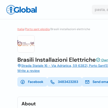
Italia
/
Porto sant elpidio
/
Brasili installazioni elettriche
Brasili Installazioni Elettriche
Owne
Strada Statale 16 - Via Adriatica, 59 63821, Porto Sant'E
Write a review
Facebook
3483423283
Send ema
About