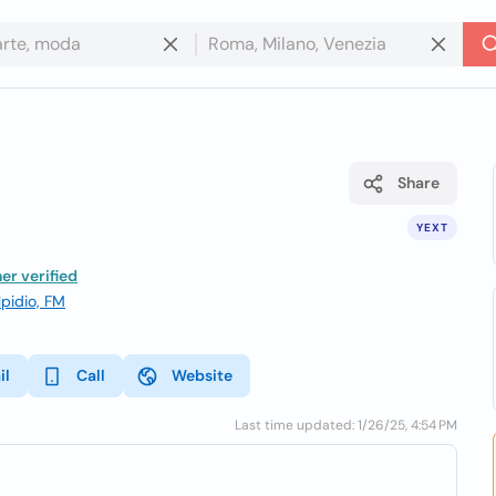
Share
YEXT
r verified
lpidio, FM
il
Call
Website
Last time updated: 1/26/25, 4:54 PM