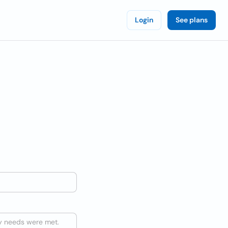
Login
See plans