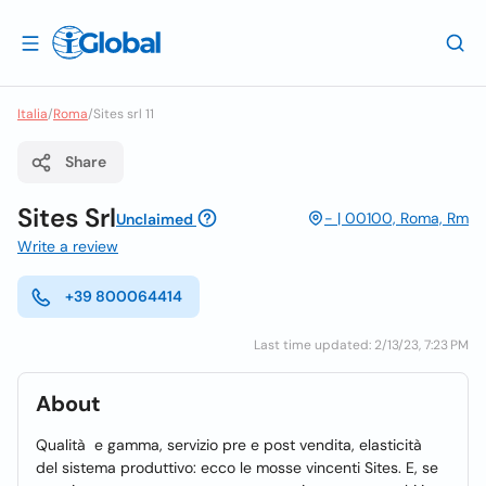
Italia
/
Roma
/
Sites srl 11
Share
Sites Srl
- | 00100, Roma, Rm
Unclaimed
Write a review
+39 800064414
Last time updated: 2/13/23, 7:23 PM
About
Qualità e gamma, servizio pre e post vendita, elasticità
del sistema produttivo: ecco le mosse vincenti Sites. E, se