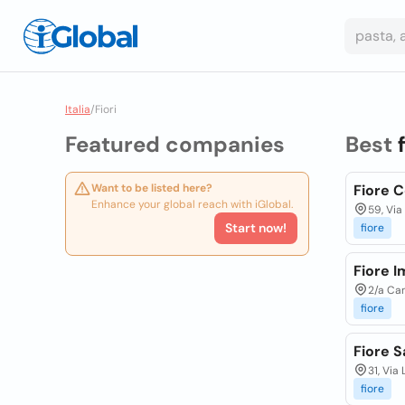
Italia
/
Fiori
Featured companies
Best
Want to be listed here?
Fiore C
Enhance your global reach with iGlobal.
59, Via
Start now!
fiore
Fiore I
2/a Can
fiore
Fiore S
31, Via
fiore