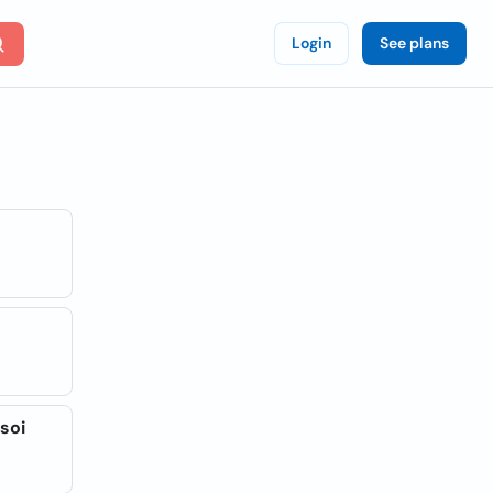
Login
See plans
asoi