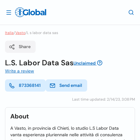
Italia
/
Vasto
/
L s labor data sas
Share
L.S. Labor Data Sas
Unclaimed
Write a review
873368141
Send email
Last time updated: 2/14/23, 3:08 PM
About
A Vasto, in provincia di Chieti, lo studio L.S Labor Data
vanta esperienza pluriennale nelle attività di consulenza