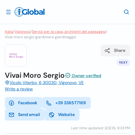
Italia
/
Vigonovo
/
Servizi per la casa, architetti del paesaggio
/
Vivai moro sergio giardiniere giardinaggio
Share
YEXT
Vivai Moro Sergio
Owner verified
Vicolo Viterbo, 6 30030, Vigonovo, VE
Write a review
Facebook
+39 336577169
Send email
Website
Last time updated: 3/3/26, 9:33 PM