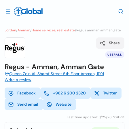
Jordan
/
Amman
/
Home services, real estate
/
Regus amman amman gate
Share
UBERALL
Regus - Amman, Amman Gate
Queen Zein Al-Sharaf Street 5th Floor Amman, 11191
Write a review
Facebook
+962 6 200 2320
Twitter
Send email
Website
Last time updated: 3/25/26, 2:41 PM