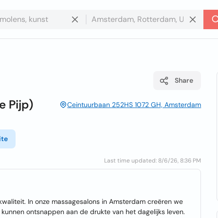
Share
 Pijp)
Ceintuurbaan 252HS 1072 GH, Amsterdam
ite
Last time updated: 8/6/26, 8:36 PM
 kwaliteit. In onze massagesalons in Amsterdam creëren we
unnen ontsnappen aan de drukte van het dagelijks leven.