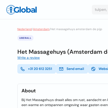
Nederland
/
Amsterdam
/
Het massagehuys amsterdam de pijp
UBERALL
Het Massagehuys (Amsterdam de
Write a review
+31 20 612 3251
Send email
Webs
About
Bij Het Massagehuys draait alles om rust, aandacht en
een warme en ontspannen omgeving waar gasten even k