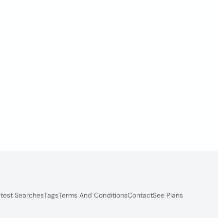
test Searches
Tags
Terms And Conditions
Contact
See Plans