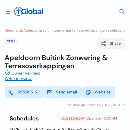
Nederland
/
Apeldoorn
/
Buitink zonwering terrasoverkappingen apeldoorn
YEXT
Share
Apeldoorn Buitink Zonwering &
Terrasoverkappingen
Owner verified
Write a review
555995151
Send email
Website
Last time updated: 12/20/23, 4:30 PM
Schedules
Opens at 10:00 AM
CLOSED NOW
M Closed, Tu-F 10am-5pm, Sa 10am-3pm, Su Closed