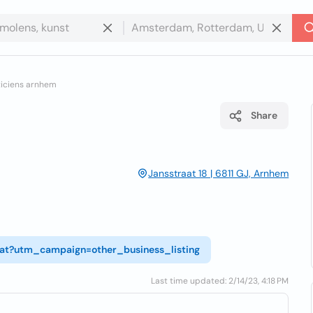
ticiens arnhem
Share
Jansstraat 18 | 6811 GJ, Arnhem
raat?utm_campaign=other_business_listing
Last time updated: 2/14/23, 4:18 PM