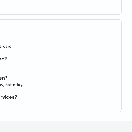
ercard
ed?
pen?
y, Saturday.
rvices?