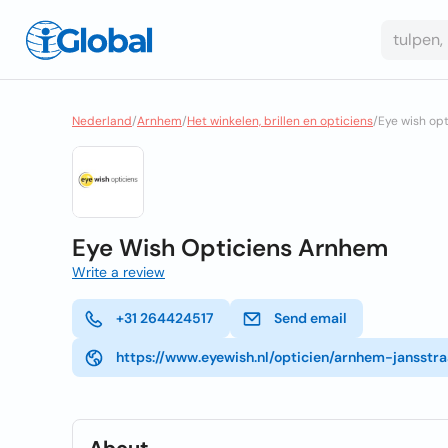
Nederland
/
Arnhem
/
Het winkelen, brillen en opticiens
/
Eye wish op
Eye Wish Opticiens Arnhem
Write a review
+31 264424517
Send email
https://www.eyewish.nl/opticien/arnhem-jansst