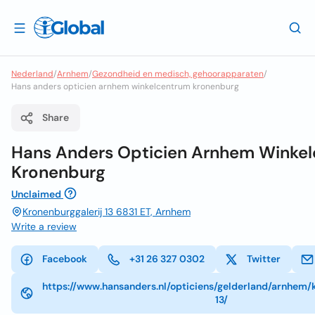
Nederland
/
Arnhem
/
Gezondheid en medisch, gehoorapparaten
/
Hans anders opticien arnhem winkelcentrum kronenburg
Share
Hans Anders Opticien Arnhem Winke
Kronenburg
Unclaimed
Kronenburggalerij 13 6831 ET, Arnhem
Write a review
Facebook
+31 26 327 0302
Twitter
https://www.hansanders.nl/opticiens/gelderland/arnhem/
13/