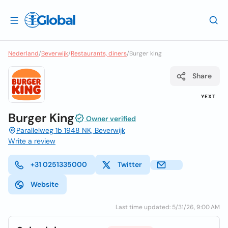
Nederland
/
Beverwijk
/
Restaurants, diners
/
Burger king
Share
YEXT
Burger King
Owner verified
Parallelweg 1b 1948 NK, Beverwijk
Write a review
+31 0251335000
Twitter
Website
Last time updated: 5/31/26, 9:00 AM