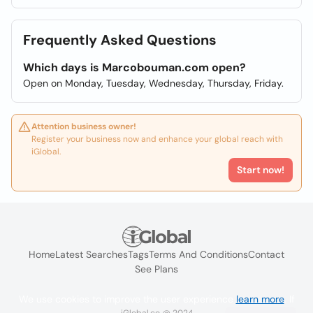
Frequently Asked Questions
Which days is Marcobouman.com open?
Open on Monday, Tuesday, Wednesday, Thursday, Friday.
Attention business owner!
Register your business now and enhance your global reach with
iGlobal.
Start now!
Home
Latest Searches
Tags
Terms And Conditions
Contact
See Plans
We use cookies to improve the user experience
learn more
. If
iGlobal.co @ 2024