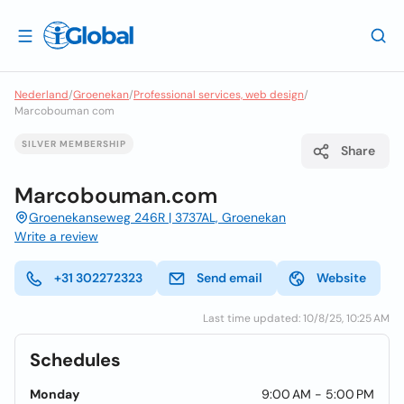
Nederland
/
Groenekan
/
Professional services, web design
/
Marcobouman com
SILVER MEMBERSHIP
Share
Marcobouman.com
Groenekanseweg 246R | 3737AL, Groenekan
Write a review
+31 302272323
Send email
Website
Last time updated: 10/8/25, 10:25 AM
Schedules
Monday
9:00 AM - 5:00 PM