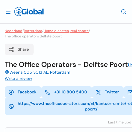
Nederland
/
Rotterdam
/
Home diensten, real estate
/
The office operators delfste poort
Share
The Office Operators - Delftse Poort
U
Weena 505 3013 AL, Rotterdam
Write a review
Facebook
+31 10 800 5400
Twitter
https://www.theofficeoperators.com/nl/kantoorruimte/ro
poort/
Last time upda