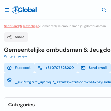
Nederland
/
S gravenhage
/
Gemeentelijke ombudsman jeugdombudsman
Share
Gemeentelijke ombudsman & Jeug
Write a review
Facebook
+31 0707528200
Send email
_gl=1*3zg7rr*_up*mq..*_ga*mtgwnzu5odmxns4xnzy0nd
Categories