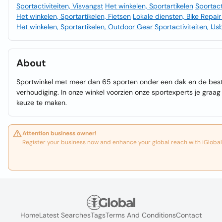
Sportactiviteiten, Visvangst
Het winkelen, Sportartikelen
Sportact
Het winkelen, Sportartikelen, Fietsen
Lokale diensten, Bike Repai
Het winkelen, Sportartikelen, Outdoor Gear
Sportactiviteiten, IJ
About
Sportwinkel met meer dan 65 sporten onder een dak en de beste 
verhoudiging. In onze winkel voorzien onze sportexperts je graag
keuze te maken.
Attention business owner!
Register your business now and enhance your global reach with iGlobal
Home
Latest Searches
Tags
Terms And Conditions
Contact