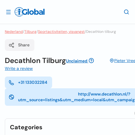
Nederland
/
Tilburg
/
Sportactiviteiten, visvangst
/
Decathlon tilburg
Share
Decathlon Tilburg
Pieter Vre
Unclaimed
Write a review
+31 133032284
http://www.decathlon.nl/?
utm_source=listings&utm_medium=local&utm_campaig
Categories