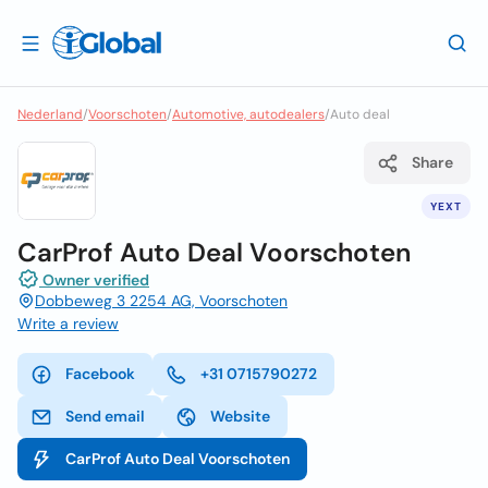
Nederland
/
Voorschoten
/
Automotive, autodealers
/
Auto deal
Share
YEXT
CarProf Auto Deal Voorschoten
Owner verified
Dobbeweg 3 2254 AG, Voorschoten
Write a review
Facebook
+31 0715790272
Send email
Website
CarProf Auto Deal Voorschoten