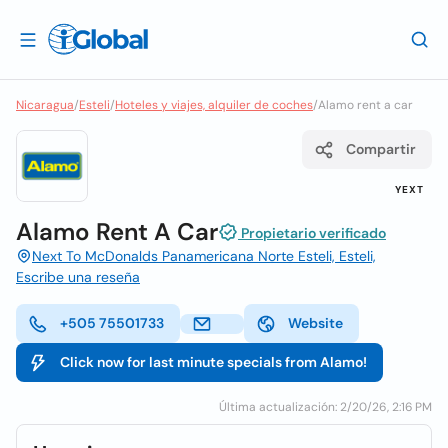
Nicaragua
/
Esteli
/
Hoteles y viajes, alquiler de coches
/
Alamo rent a car
Compartir
YEXT
Alamo Rent A Car
Propietario verificado
Next To McDonalds Panamericana Norte Esteli, Esteli,
Escribe una reseña
+505 75501733
Website
Click now for last minute specials from Alamo!
Última actualización: 2/20/26, 2:16 PM