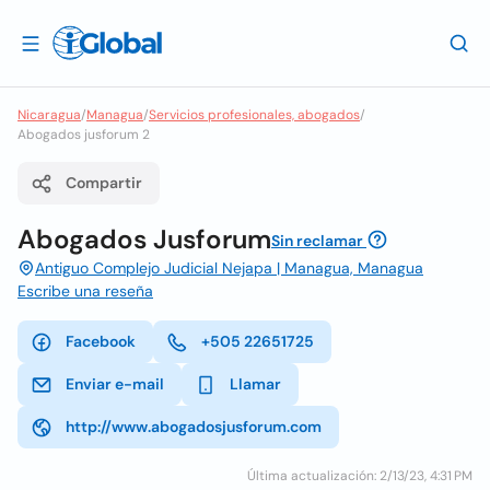
Nicaragua
/
Managua
/
Servicios profesionales, abogados
/
Abogados jusforum 2
Compartir
Abogados Jusforum
Sin reclamar
Antiguo Complejo Judicial Nejapa | Managua, Managua
Escribe una reseña
Facebook
+505 22651725
Enviar e-mail
Llamar
http://www.abogadosjusforum.com
Última actualización: 2/13/23, 4:31 PM