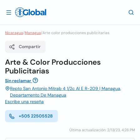
Nicaragua
/
Managua
/
Arte color producciones publicitarias
Compartir
Arte & Color Producciones
Publicitarias
Sin reclamar
Repto San Antonio Mitrab 4 1/2c Al E R-209 | Managua,
Departamento De Managua
Escribe una reseña
+505 22505528
Última actualización: 2/13/23, 4:26 PM