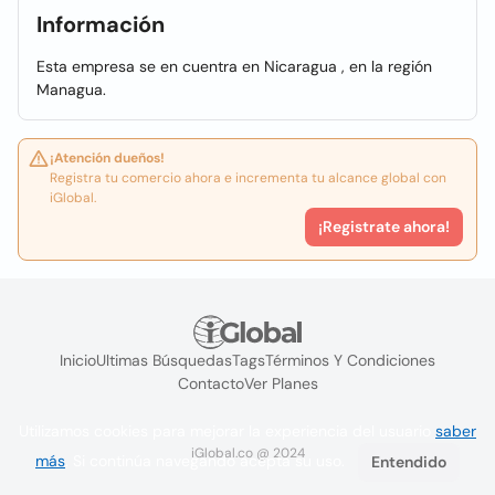
Información
Esta empresa se en cuentra en Nicaragua , en la región
Managua.
¡Atención dueños!
Registra tu comercio ahora e incrementa tu alcance global con
iGlobal.
¡Registrate ahora!
Inicio
Ultimas Búsquedas
Tags
Términos Y Condiciones
Contacto
Ver Planes
Utilizamos cookies para mejorar la experiencia del usuario
saber
iGlobal.co @ 2024
más
. Si continúa navegando acepta su uso.
Entendido