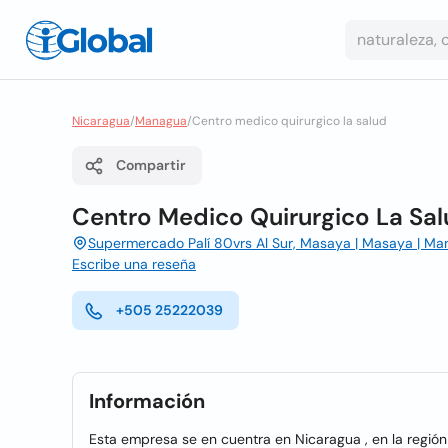
Nicaragua
/
Managua
/
Centro medico quirurgico la salud
Compartir
Centro Medico Quirurgico La Sa
Supermercado Palí 80vrs Al Sur, Masaya | Masaya | 
Escribe una reseña
+505 25222039
Información
Esta empresa se en cuentra en Nicaragua , en la regió